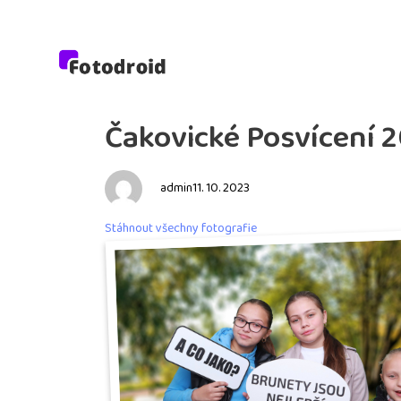
PUBLISHED
Author
Published
Čakovické Posvícení 
IN:
on:
admin
11. 10. 2023
Stáhnout všechny fotografie