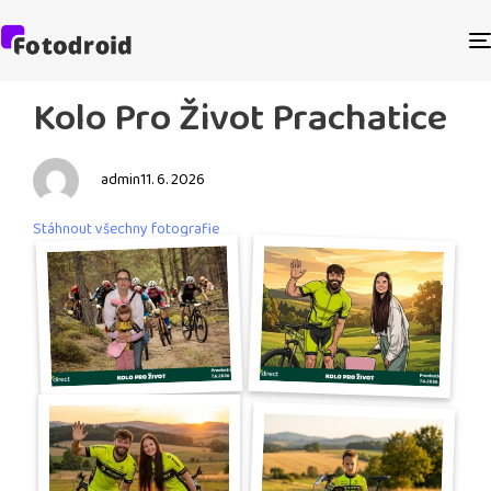
PUBLISHED
Author
Published
Kolo Pro Život Prachatice
IN:
on:
admin
11. 6. 2026
Stáhnout všechny fotografie