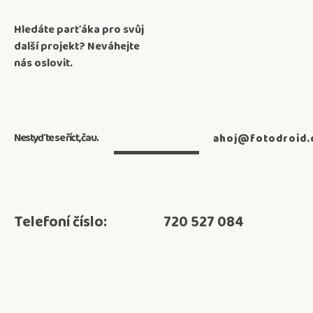
Hledáte parťáka pro svůj
další projekt? Neváhejte
nás oslovit.
Nestyďte se říct,
čau.
ahoj@fotodroid
Projektový manažer
Petr Gebauer
Telefoní číslo:
720 527 084