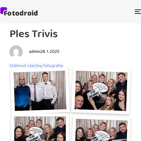
PUBLISHED
Author
Published
Ples Trivis
IN:
on:
admin
28. 1. 2025
Stáhnout všechny fotografie