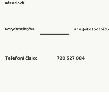
nás oslovit.
Nestyďte se říct,
čau.
ahoj@fotodroid
Projektový manažer
Petr Gebauer
Telefoní číslo:
720 527 084