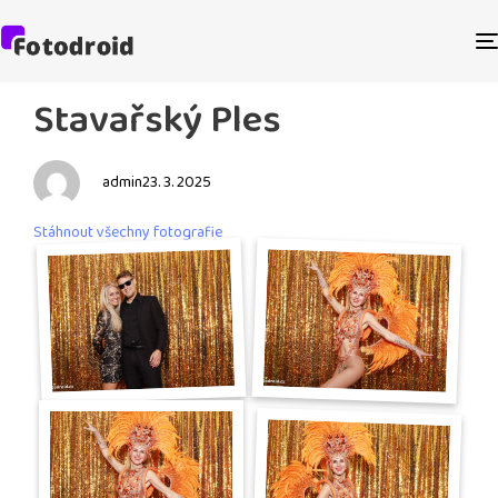
PUBLISHED
Author
Published
Stavařský Ples
IN:
on:
admin
23. 3. 2025
Stáhnout všechny fotografie